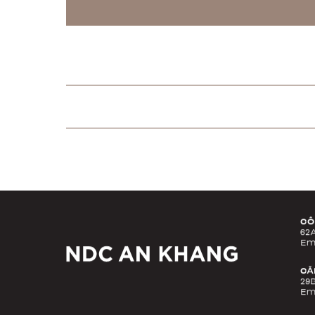
CÔ
62
Em
CĂ
29B
Em