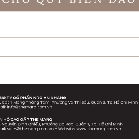
NG TY CỔ PHẨN NDC AN KHANG
A Cách Mạng Tháng Tám, Phường Võ Thị Sáu, Quận 3, Tp.Hồ Chí Minh
ail:
info@themarq.com.vn
N HỘ CAO CẤP THE MARQ
 Nguyễn Đình Chiểu, Phường Đa Kao, Quận 1, Tp. Hồ Chí Minh
ail:
sales@themarq.com.vn
– Website:
www.themarq.com.vn