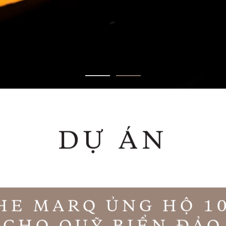
DỰ ÁN
HE MARQ ỦNG HỘ 1
CHO QUỸ BIỂN ĐẢO