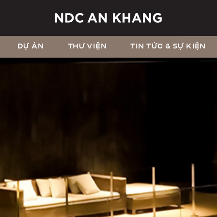
DỰ ÁN
THƯ VIỆN
TIN TỨC & SỰ KIỆN