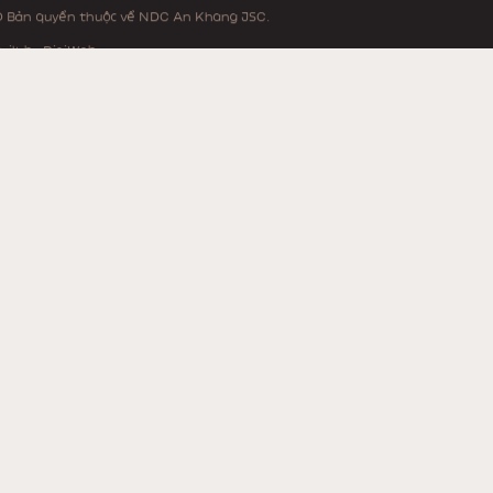
 Bản quyền thuộc về NDC An Khang JSC.
uilt by
DigiWeb.