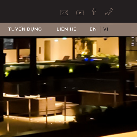
TUYỂN DỤNG
LIÊN HỆ
EN
VI